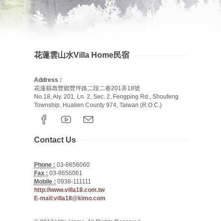
花蓮雲山水Villa Home民宿
Address :
花蓮縣壽豐鄉豐坪路二段二巷201弄18號
No.18, Aly. 201, Ln. 2, Sec. 2, Fengping Rd., Shoufeng
Township, Hualien County 974, Taiwan (R.O.C.)
Contact Us
Phone :
03-8656060
Fax :
03-8656061
Mobile :
0938-111111
http://www.villa18.com.tw
E-mail:villa18@kimo.com