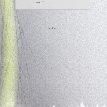
Home...
«
1
»