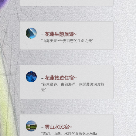
花蓮生態旅遊~
山海美景~千姿百態的生命之美
花蓮旅遊住宿~
花東縱谷、東部海洋、休閒農漁深度旅
遊
雲山水民宿~
雲幻、山翠、水靜的渡假休息Villa