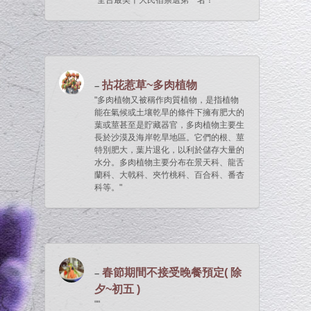
全台最美十大民宿票選第一名！
拈花惹草~多肉植物
多肉植物又被稱作肉質植物，是指植物
能在氣候或土壤乾旱的條件下擁有肥大的
葉或莖甚至是貯藏器官，多肉植物主要生
長於沙漠及海岸乾旱地區。它們的根、莖
特別肥大，葉片退化，以利於儲存大量的
水分。多肉植物主要分布在景天科、龍舌
蘭科、大戟科、夾竹桃科、百合科、番杏
科等。
春節期間不接受晚餐預定( 除
夕~初五 )