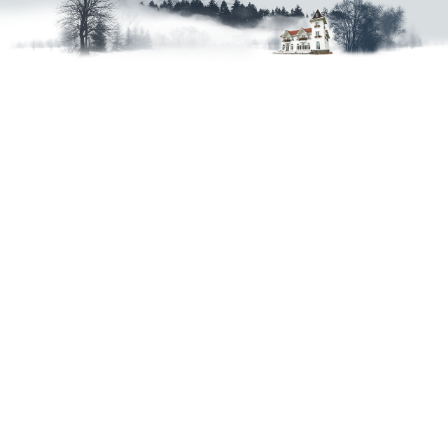
Welcome To VillaHome
雲 飛舞在天空 千態萬狀 絢麗多彩 ．
山 連綿著天際 或起或伏 山巒疊翠 ．
水 如明鏡 醉映著幻畫般的夢境
雲山水VillaHome民宿 座落於花蓮壽豐鄉，鄰近鯉魚潭、
理想大地、兆豐農場為嚮往花東縱谷的朋友們，提供一個
讓您時刻感受雲幻、山翠、水靜的渡假休息Villa Home
是您花蓮旅遊住宿．優質民宿最佳選擇 !