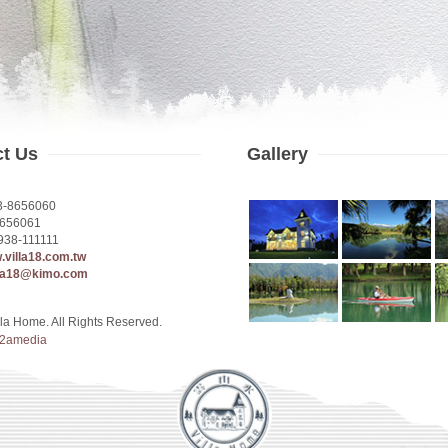
ct Us
Gallery
3-8656060
656061
938-111111
w.villa18.com.tw
lla18@kimo.com
la Home. All Rights Reserved.
2amedia