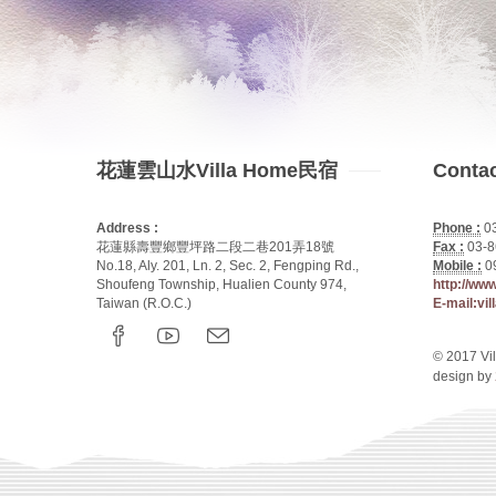
花蓮雲山水Villa Home民宿
Conta
Address :
Phone :
0
花蓮縣壽豐鄉豐坪路二段二巷201弄18號
Fax :
03-8
No.18, Aly. 201, Ln. 2, Sec. 2, Fengping Rd.,
Mobile :
0
Shoufeng Township, Hualien County 974,
http://ww
Taiwan (R.O.C.)
E-mail:vi
© 2017 Vil
design by