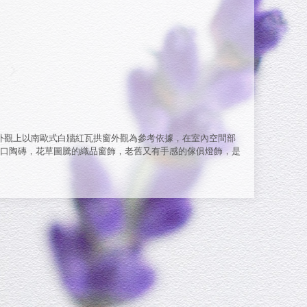
在建築外觀上以南歐式白牆紅瓦拱窗外觀為參考依據，在室內空間部
口陶磚，花草圖騰的織品窗飾，老舊又有手感的傢俱燈飾，是