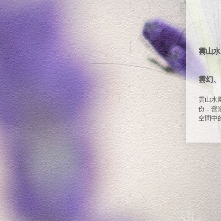
雲山水
雲幻、山
雲山水
份，營
空間中