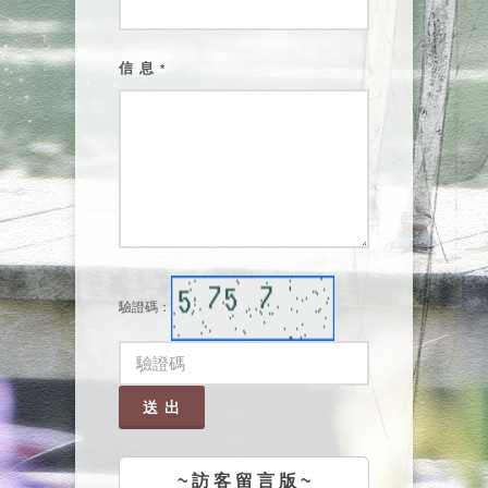
信 息
*
驗證碼：
送 出
~ 訪 客 留 言 版 ~