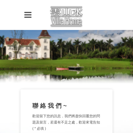
聯 絡 我 們 ~
歡迎留下您的訊息，我們將盡快回覆您的問
題及留言，若還有不足之處，歡迎來電告知
( * 必填 )