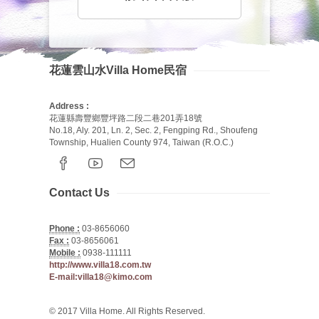
花蓮雲山水Villa Home民宿
Address :
花蓮縣壽豐鄉豐坪路二段二巷201弄18號
No.18, Aly. 201, Ln. 2, Sec. 2, Fengping Rd., Shoufeng
Township, Hualien County 974, Taiwan (R.O.C.)
Contact Us
Phone :
03-8656060
Fax :
03-8656061
Mobile :
0938-111111
http://www.villa18.com.tw
E-mail:villa18@kimo.com
© 2017 Villa Home. All Rights Reserved.