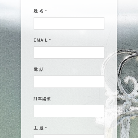
姓 名
*
EMAIL
*
電 話
訂單編號
主 題
*