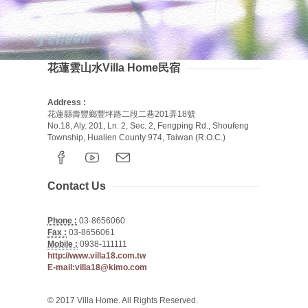
花蓮雲山水Villa Home民宿
Address :
花蓮縣壽豐鄉豐坪路二段二巷201弄18號
No.18, Aly. 201, Ln. 2, Sec. 2, Fengping Rd., Shoufeng
Township, Hualien County 974, Taiwan (R.O.C.)
Contact Us
Phone :
03-8656060
Fax :
03-8656061
Mobile :
0938-111111
http://www.villa18.com.tw
E-mail:villa18@kimo.com
© 2017 Villa Home. All Rights Reserved.