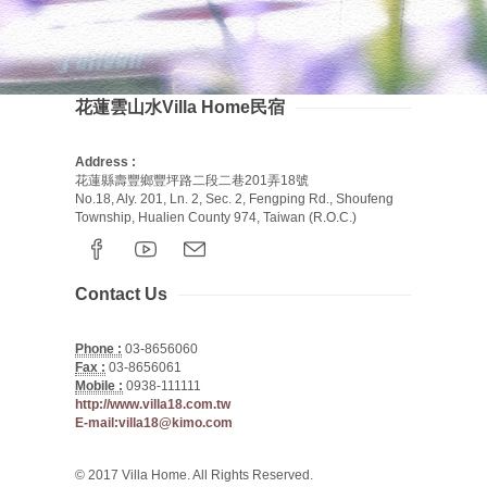
花蓮雲山水Villa Home民宿
Address :
花蓮縣壽豐鄉豐坪路二段二巷201弄18號
No.18, Aly. 201, Ln. 2, Sec. 2, Fengping Rd., Shoufeng
Township, Hualien County 974, Taiwan (R.O.C.)
Contact Us
Phone :
03-8656060
Fax :
03-8656061
Mobile :
0938-111111
http://www.villa18.com.tw
E-mail:villa18@kimo.com
© 2017 Villa Home. All Rights Reserved.