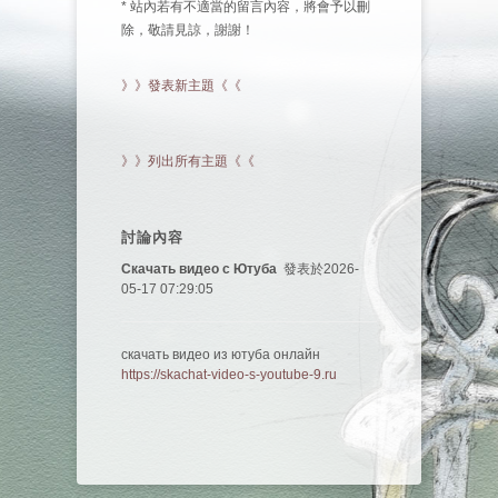
* 站內若有不適當的留言內容，將會予以刪
除，敬請見諒，謝謝！
》》發表新主題《《
》》列出所有主題《《
討論內容
Скачать видео с Ютуба
發表於2026-
05-17 07:29:05
скачать видео из ютуба онлайн
https://skachat-video-s-youtube-9.ru