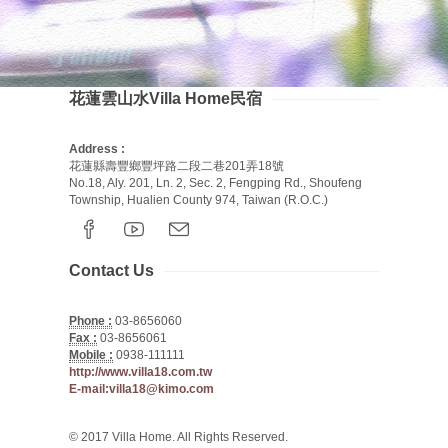
花蓮雲山水Villa Home民宿
Address :
花蓮縣壽豐鄉豐坪路二段二巷201弄18號
No.18, Aly. 201, Ln. 2, Sec. 2, Fengping Rd., Shoufeng
Township, Hualien County 974, Taiwan (R.O.C.)
Contact Us
Phone :
03-8656060
Fax :
03-8656061
Mobile :
0938-111111
http://www.villa18.com.tw
E-mail:villa18@kimo.com
© 2017 Villa Home. All Rights Reserved.