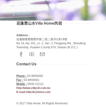
花蓮雲山水Villa Home民宿
Address :
花蓮縣壽豐鄉豐坪路二段二巷201弄18號
No.18, Aly. 201, Ln. 2, Sec. 2, Fengping Rd., Shoufeng
Township, Hualien County 974, Taiwan (R.O.C.)
Contact Us
Phone :
03-8656060
Fax :
03-8656061
Mobile :
0938-111111
http://www.villa18.com.tw
E-mail:villa18@kimo.com
© 2017 Villa Home. All Rights Reserved.