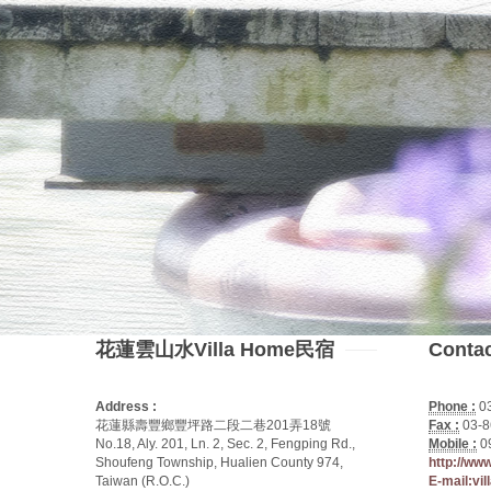
花蓮雲山水Villa Home民宿
Conta
Address :
Phone :
0
花蓮縣壽豐鄉豐坪路二段二巷201弄18號
Fax :
03-8
No.18, Aly. 201, Ln. 2, Sec. 2, Fengping Rd.,
Mobile :
0
Shoufeng Township, Hualien County 974,
http://ww
Taiwan (R.O.C.)
E-mail:vi