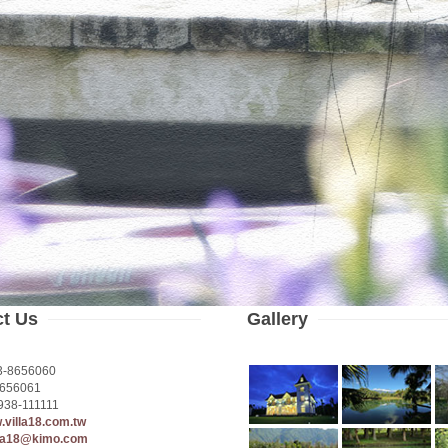
ct Us
Gallery
3-8656060
656061
938-111111
w.villa18.com.tw
lla18@kimo.com